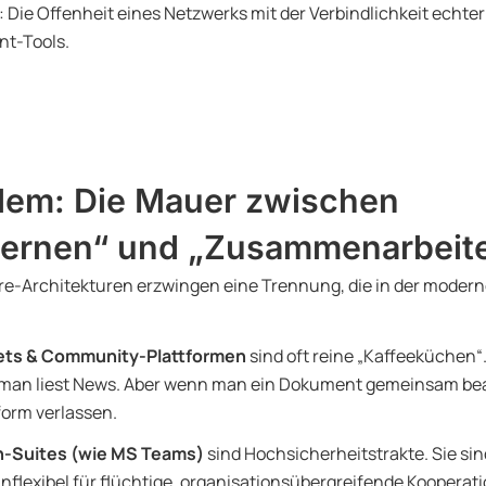
 Die Offenheit eines Netzwerks mit der Verbindlichkeit echter
t-Tools.
lem: Die Mauer zwischen
ernen“ und „Zusammenarbeit
re-Architekturen erzwingen eine Trennung, die in der modern
nets & Community-Plattformen
sind oft reine „Kaffeeküchen“.
 man liest News. Aber wenn man ein Dokument gemeinsam bear
form verlassen.
n-Suites (wie MS Teams)
sind Hochsicherheitstrakte. Sie sind
nflexibel für flüchtige, organisationsübergreifende Kooperat