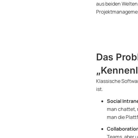
aus beiden Welten:
Projektmanagemen
Das Prob
„Kennenl
Klassische Softwa
ist.
Social Intra
man chattet,
man die Platt
Collaboratio
Teams, aber u