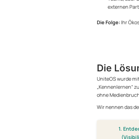
externen Partn
Die Folge:
Ihr Ökos
Die Lösu
UniteOS wurde mit
„Kennenlernen“ zu
ohne Medienbruch
Wir nennen das d
1. Entd
(Visibil