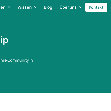
gen
Wissen
Blog
Über uns
Kontakt
ip
 Ihre Community in