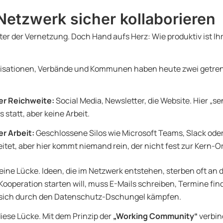
Netzwerk sicher kollaborieren
lter der Vernetzung. Doch Hand aufs Herz: Wie produktiv ist Ih
isationen, Verbände und Kommunen haben heute zwei getrenn
er Reichweite:
Social Media, Newsletter, die Website. Hier „se
s statt, aber keine Arbeit.
er Arbeit:
Geschlossene Silos wie Microsoft Teams, Slack oder 
eitet, aber hier kommt niemand rein, der nicht fest zur Kern-O
eine Lücke. Ideen, die im Netzwerk entstehen, sterben oft an 
Kooperation starten will, muss E-Mails schreiben, Termine fi
sich durch den Datenschutz-Dschungel kämpfen.
iese Lücke. Mit dem Prinzip der
„Working Community“
verbin