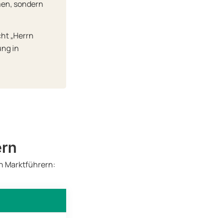
men, sondern
cht „Herrn
ung in
ern
en Marktführern: