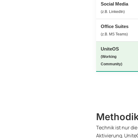
Social Media
(z.B. LinkedIn)
Office Suites
(z.B. MS Teams)
UniteOS
(Working
Community)
Methodik:
Technik ist nur di
Aktivierung. Unite