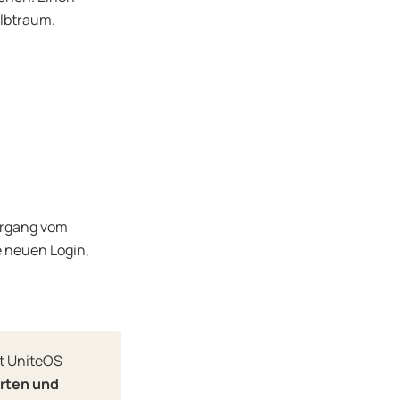
Albtraum.
ergang vom
e neuen Login,
t UniteOS
arten und