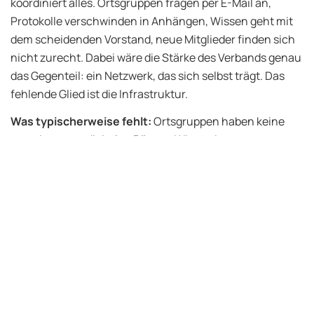
koordiniert alles. Ortsgruppen fragen per E-Mail an,
Protokolle verschwinden in Anhängen, Wissen geht mit
dem scheidenden Vorstand, neue Mitglieder finden sich
nicht zurecht. Dabei wäre die Stärke des Verbands genau
das Gegenteil: ein Netzwerk, das sich selbst trägt. Das
fehlende Glied ist die Infrastruktur.
Was typischerweise fehlt:
Ortsgruppen haben keine
gemeinsamen digitalen Räume. Wissen ist
personengebunden, nicht strukturell gespeichert. Neue
Mitglieder sehen nicht, was der Verband an aktivem
Engagement bereithält. Die Geschäftsstelle ist
Flaschenhals, weil es keine Alternative gibt.