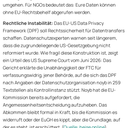
umgehen. Für NGOs bedeutet das: Eure Daten können
ohne EU-Rechtsbehelf abgerufen werden.
Rechtliche Instabilität:
Das EU-US Data Privacy
Framework (DPF) soll Rechtssicherheit für Datentransfers
schaffen. Datenschutzexperten warnen seit längerem,
dass die zugrundeliegende US-Gesetzgebung nicht
reformiert wurde. Wie fragil diese Konstruktion ist, zeigt
ein Urteil des US Supreme Court vom Juni 2026: Das
Gericht erklärte die Unabhängigkeit der FTC für
verfassungswidrig, jener Behörde, auf die sich das DPF
nach Angaben der Datenschutzorganisation noyb in 259
Textstellen als Kontrollinstanz stützt. Noyb hat die EU-
Kommission bereits aufgefordert, die
Angemessenheitsentscheidung aufzuheben. Das
Abkommen bleibt formal in Kraft, bis die Kommission es
widerruft oder der EuGH es kippt, aber die Grundlage, auf
der es steht, ist erschüttert. (
Quelle: heise online
)