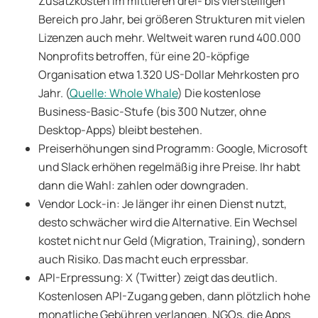
Zusatzkosten im mittleren drei- bis vierstelligen
Bereich pro Jahr, bei größeren Strukturen mit vielen
Lizenzen auch mehr. Weltweit waren rund 400.000
Nonprofits betroffen, für eine 20-köpfige
Organisation etwa 1.320 US-Dollar Mehrkosten pro
Jahr. (
Quelle: Whole Whale
) Die kostenlose
Business-Basic-Stufe (bis 300 Nutzer, ohne
Desktop-Apps) bleibt bestehen.
Preiserhöhungen sind Programm: Google, Microsoft
und Slack erhöhen regelmäßig ihre Preise. Ihr habt
dann die Wahl: zahlen oder downgraden.
Vendor Lock-in: Je länger ihr einen Dienst nutzt,
desto schwächer wird die Alternative. Ein Wechsel
kostet nicht nur Geld (Migration, Training), sondern
auch Risiko. Das macht euch erpressbar.
API-Erpressung: X (Twitter) zeigt das deutlich.
Kostenlosen API-Zugang geben, dann plötzlich hohe
monatliche Gebühren verlangen. NGOs, die Apps