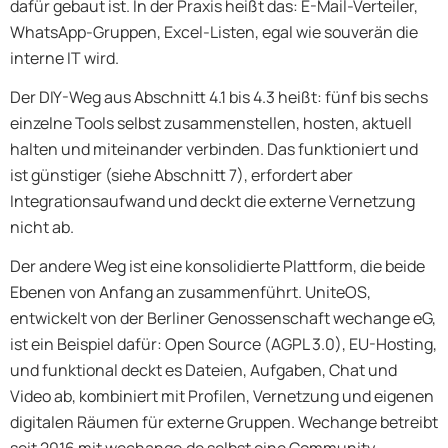
dafür gebaut ist. In der Praxis heißt das: E-Mail-Verteiler,
WhatsApp-Gruppen, Excel-Listen, egal wie souverän die
interne IT wird.
Der DIY-Weg aus Abschnitt 4.1 bis 4.3 heißt: fünf bis sechs
einzelne Tools selbst zusammenstellen, hosten, aktuell
halten und miteinander verbinden. Das funktioniert und
ist günstiger (siehe Abschnitt 7), erfordert aber
Integrationsaufwand und deckt die externe Vernetzung
nicht ab.
Der andere Weg ist eine konsolidierte Plattform, die beide
Ebenen von Anfang an zusammenführt. UniteOS,
entwickelt von der Berliner Genossenschaft wechange eG,
ist ein Beispiel dafür: Open Source (AGPL 3.0), EU-Hosting,
und funktional deckt es Dateien, Aufgaben, Chat und
Video ab, kombiniert mit Profilen, Vernetzung und eigenen
digitalen Räumen für externe Gruppen. Wechange betreibt
seit 2016 mit wechange.de selbst eine Community-